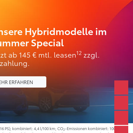
nsere Hybridmodelle im
ummer Special
12
tzt ab 145 € mtl. leasen
zzgl.
zahlung.
EHR ERFAHREN
16 PS); kombiniert: 4,4 l/100 km; CO
-Emissionen kombiniert: 100 g/km;
2