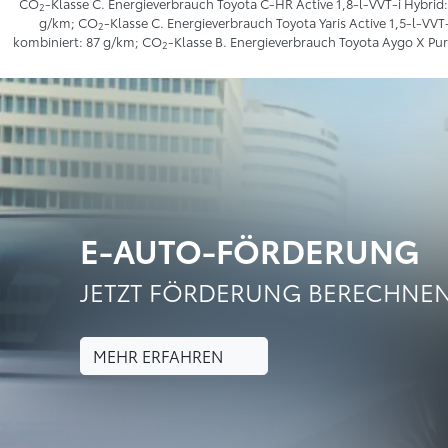
CO
-Klasse C. Energieverbrauch Toyota C-HR Active 1,8-l-VVT-i Hybrid:
2
g/km; CO
-Klasse C. Energieverbrauch Toyota Yaris Active 1,5-l-VVT
2
kombiniert: 87 g/km; CO
-Klasse B. Energieverbrauch Toyota Aygo X Pure
2
E-AUTO-FÖRDERUNG
JETZT FÖRDERUNG BERECHNE
MEHR ERFAHREN