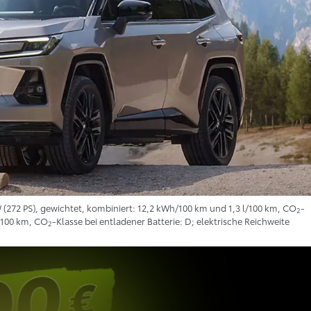
 (272 PS), gewichtet, kombiniert: 12,2 kWh/100 km und 1,3 l/100 km, CO
-
2
l/100 km, CO
-Klasse bei entladener Batterie: D; elektrische Reichweite
2