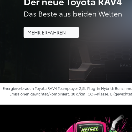
Der neue Toyota RAV4
Das Beste aus beiden Welten
MEHR ERFAHREN
Energieverbrauch Toyota RAV4 Teamplayer 2,5L Plug-in Hybrid: Benzinmoto
Emissionen gewichtet/kombiniert: 30 g/km. CO
-Klasse: B (gewichtet
2