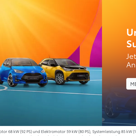
U
S
Je
An
M
otor 68 kW (92 PS) und Elektromotor 59 kW (80 PS), Systemleistung 85 kW (1