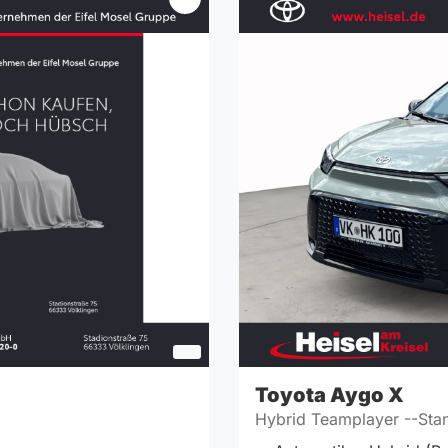
Toyota
Aygo X
Hybrid Teamplayer --Stan