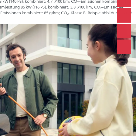
 kW (140 PS); kombiniert: 4,7 l/100 km; CO
-Emissionen kombiniert: 105
2
emleistung 85 kW (116 PS); kombiniert: 3,8 l/100 km; CO
-Emissionen
2
-Emissionen kombiniert: 85 g/km; CO
-Klasse B. Beispielabbildungen mit
2