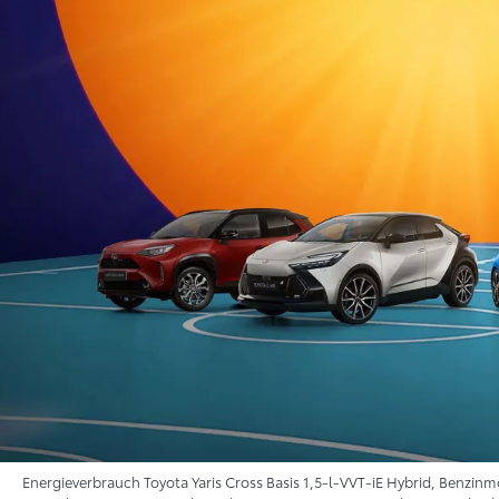
Energieverbrauch Toyota Yaris Cross Basis 1,5-l-VVT-iE Hybrid, Benzinm