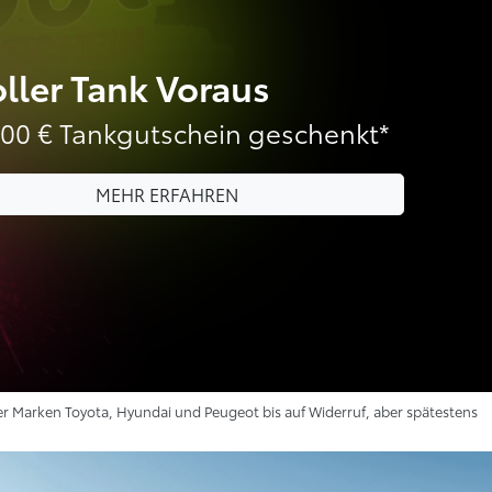
ller Tank Voraus
500 € Tankgutschein geschenkt*
MEHR ERFAHREN
r Marken Toyota, Hyundai und Peugeot bis auf Widerruf, aber spätestens