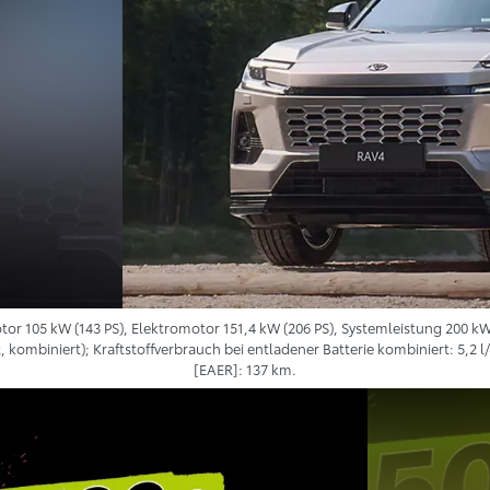
r 105 kW (143 PS), Elektromotor 151,4 kW (206 PS), Systemleistung 200 kW
, kombiniert); Kraftstoffverbrauch bei entladener Batterie kombiniert: 5,2 
[EAER]: 137 km.