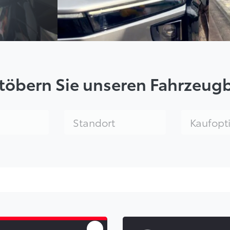
töbern Sie unseren Fahrzeug
n
Standort wählen
Kaufoption 
Standort
Kaufopt