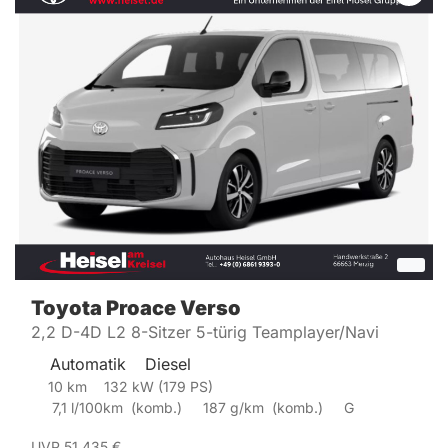
Toyota
Proace Verso
2,2 D-4D L2 8-Sitzer 5-türig Teamplayer/Navi
Automatik
Diesel
10
km
132
kW (
179
PS)
7,1
l/100km
(
komb.)
187
g/km
(
komb.)
G
UVP
51.435
€