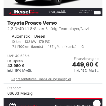
Toyota
Proace Verso
2,2 D-4D L1 8-Sitzer 5-türig Teamplayer/Navi
Automatik
Diesel
10
km
132
kW (
179
PS)
7,1
l/100km
(
komb.)
187
g/km
(
komb.)
G
UVP
49.635
€
Finanzierung ab
Hauspreis
449,60
€
43.960
€
inkl. 19% MwSt.
inkl. 19% MwSt.
Repräsentatives Finanzierungsbeispiel
Standort
66663 Merzig