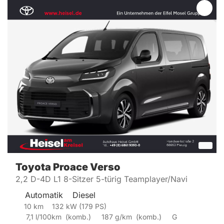
Toyota
Proace Verso
2,2 D-4D L1 8-Sitzer 5-türig Teamplayer/Navi
Automatik
Diesel
10
km
132
kW (
179
PS)
7,1
l/100km
(
komb.)
187
g/km
(
komb.)
G